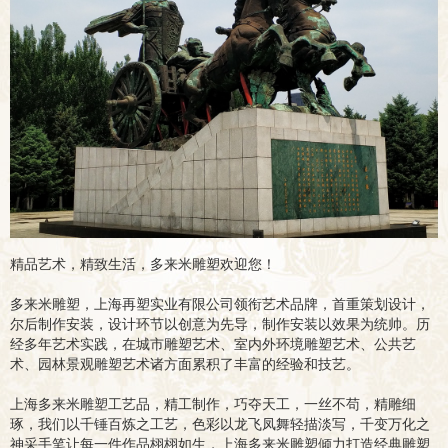
精品艺术，精致生活，多来米雕塑欢迎您！
多来米雕塑，上海再塑实业有限公司领衔艺术品牌，首重策划设计，
尔后制作安装，设计环节以创意为先导，制作安装以效果为统帅。历
经多年艺术实践，在城市雕塑艺术、室内外环境雕塑艺术、公共艺
术、园林景观雕塑艺术诸方面累积了丰富的经验和技艺。
上海多来米雕塑工艺品，精工制作，巧夺天工，一丝不苟，精雕细
琢，我们以千锤百炼之工艺，色彩以龙飞凤舞轻描淡写，千变万化之
神采手笔让每一件作品栩栩如生，上海多来米雕塑倾力打造经典雕塑