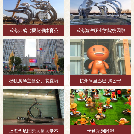
威海荣成（樱花湖体育公
威海海洋职业学院校园雕
杨帆澳洋主题公共装置雕
杭州阿里巴巴-淘公仔
上海华旭国际大厦大堂不
卡通系列雕塑