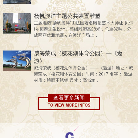
杨帆澳洋主题公共装置雕塑
主题雕塑“扬帆澳洋”由法国著名雕塑艺术大师让·贝尔
纳·梅泰先生设计。整组雕塑高28米，总重32吨，分
成两座优雅地矗立在澳洋广场上，
威海荣成（樱花湖体育公园）—《遨
游》
威海荣成（樱花湖体育公园）——《遨游》地址：威
海荣成（樱花湖体育公园）时间：2017 名字： 遨游
材质：镜面不锈钢 尺寸：高12m，
查看更多新闻
TO VIEW MORE INFOS