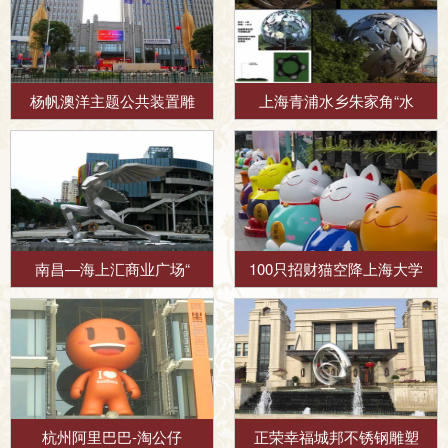
杨帆澳洋主题公共装置雕
上海青浦水乡朱家角“水
南昌—海上汇商业广场“
100只招财猫空降上海大学
杭州阿里巴巴-淘公仔
正荣幸福城邦不锈钢雕塑